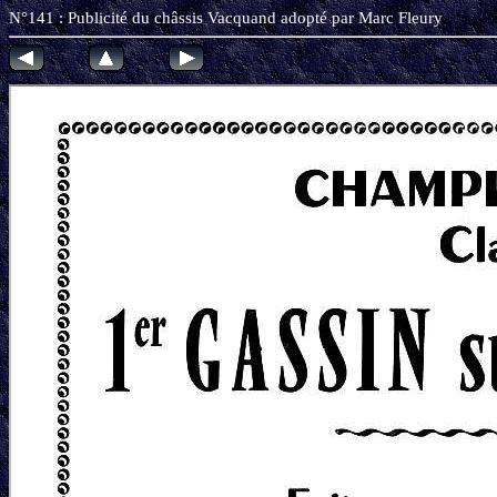
N°141 : Publicité du châssis Vacquand adopté par Marc Fl