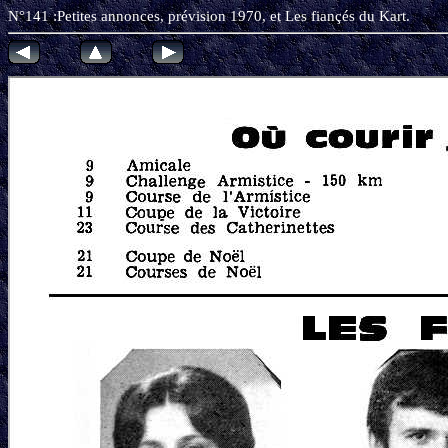
N°141 :Petites annonces, prévision 1970, et Les fiançés du